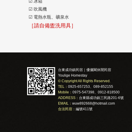
☑ 冰箱
☑ 吹風機
☑ 電熱水瓶、礦泉水
［請自備盥洗用具］
台東成功鎮民宿｜優儷閣休閒民宿
Youlige Homestay
© Copyright All Rights Reserved.
TEL：
0925-657253、089-852155
Mobile：
0975-547398、0912-818500
ADDRESS：
台東縣成功鎮三民路201-6號
EMAIL：
wuw892668@hotmail.com
合法民宿：
編號411號