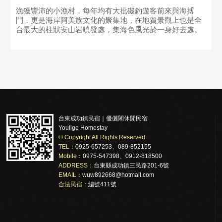
漁獲豐沛的小漁村，每年均有大批磯釣遊客前來與海搏
鬥，更是海岸阿美族文化的聚集地，在地質景觀上也是全
台最大的柱狀安山岩噴發處，集海色風光於一身好去處。
台東成功鎮民宿｜優儷閣休閒民宿
Youlige Homestay
© Copyright All Rights Reserved.
TEL：
0925-657253、089-852155
Mobile：
0975-547398、0912-818500
ADDRESS：
台東縣成功鎮三民路201-6號
EMAIL：
wuw892668@hotmail.com
合法民宿：
編號411號