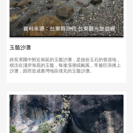
玉髓沙灘
經長濱國中附近南延的玉髓沙灘，是撿拾玉石的發源地，
積沈在淺岸海底的玉髓，每逢漲潮或颱風，常被巨浪捲上
沙灘，因而造成臺灣地區僅見的玉髓沙灘。